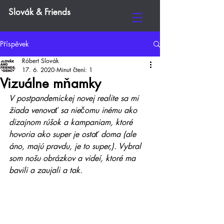
Slovák & Friends
Příspěvek
Róbert Slovák
17. 6. 2020
Minut čtení: 1
Vizuálne mňamky
V postpandemickej novej realite sa mi 
žiada venovať sa niečomu inému ako 
dizajnom rúšok a kampaniam, ktoré 
hovoria ako super je ostať doma (ale 
áno, majú pravdu, je to super,). Vybral 
som nošu obrázkov a videí, ktoré ma 
bavili a zaujali a tak.