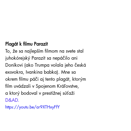
Plagát k filmu Parazit
To, že sa najlepším filmom na svete stal 
juhokórejský Parazit sa nepáčilo ani 
Doníkovi (ako Trumpa volala jeho česká 
exsvokra, Ivankina babka). Mne sa 
okrem filmu páči aj tento plagát, ktorým 
film uvádzali v Spojenom Kráľovstve, 
a ktorý bodoval v prestížnej súťaži 
D&AD.
https://youtu.be/ar9XTHxyFfY