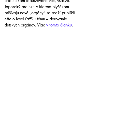
ešte celkom tabuizovaná vec, všakže. 
Japonský projekt, v ktorom plyšákom 
prišívajú nové „orgány“ sa snaží priblížiť 
ešte o level ťažšiu tému – darovanie 
detských orgánov. Viac 
v tomto článku
.