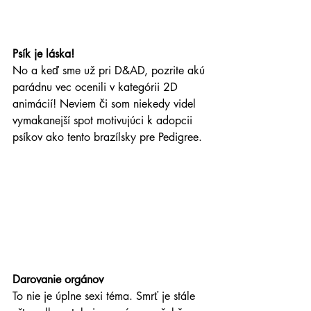
Psík je láska!
No a keď sme už pri D&AD, pozrite akú 
parádnu vec ocenili v kategórii 2D 
animácií! Neviem či som niekedy videl 
vymakanejší spot motivujúci k adopcii 
psíkov ako tento brazílsky pre Pedigree.
Darovanie orgánov
To nie je úplne sexi téma. Smrť je stále 