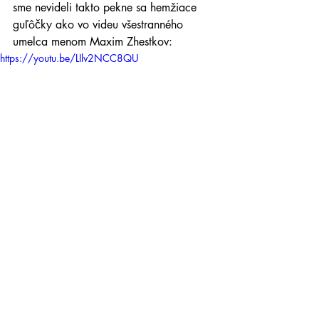
sme nevideli takto pekne sa hemžiace 
guľôčky ako vo videu všestranného 
umelca menom Maxim Zhestkov:
https://youtu.be/LIlv2NCC8QU
Veľmi pekne jeho vizualitu (a aj jeho 
samotného) využili v kampani na PS5, 
lebo veď reklama rada čerpá formy 
a vizuality umenia.
https://youtu.be/RkC0l4iekYo