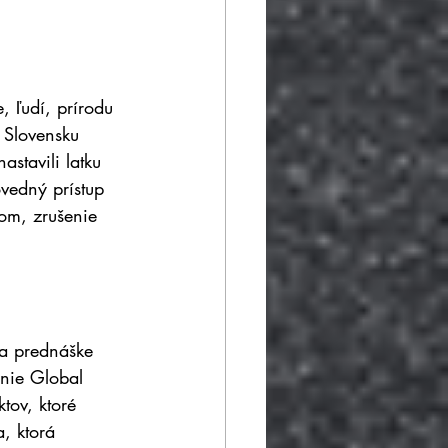
, ľudí, prírodu 
 Slovensku 
stavili latku 
vedný prístup 
om, zrušenie 
na prednáške 
nie Global 
tov, ktoré 
, ktorá 