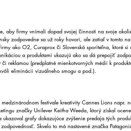
e, aby firmy vnímali dopad svojej činnosti na svoje okolie
ensky zodpovedne sa už roky hovorí, ale zatiaľ v tomto na
firmy ako O2, Curaprox či Slovenská sporiteľna, ktoré si na
nikáciou a produktami ukazujú ako sa dá prepojiť zodpo
 či reklamou (predplatné mienkotvorných médií k produkt
kvôli eliminácii vizuálneho smogu a pod.).
 medzinárodnom festivale kreativity Cannes Lions napr. 
etingu značky Unilever Keitha Weeda, ktorý získal ocene
 a ukazoval grafy dokazujúce zvýšenie predaja tých produk
 zodpovednosť. Skvelo to má nastavené značka Patagonia