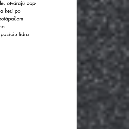
e, otvárajú pop-
 a keď po 
 potápačom 
mo 
pozíciu lídra 