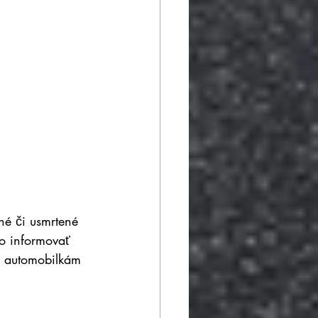
né či usmrtené 
o informovať 
m automobilkám 