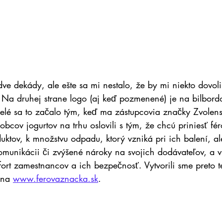
e dekády, ale ešte sa mi nestalo, že by mi niekto dovoli
 Na druhej strane logo (aj keď pozmenené) je na bilbord
elé sa to začalo tým, keď ma zástupcovia značky Zvolen
obcov jogurtov na trhu oslovili s tým, že chcú priniesť fér
uktov, k množstvu odpadu, ktorý vzniká pri ich balení, al
komunikácii či zvýšené nároky na svojich dodávateľov, a
ort zamestnancov a ich bezpečnosť. Vytvorili sme preto t
 na 
www.ferovaznacka.sk
.