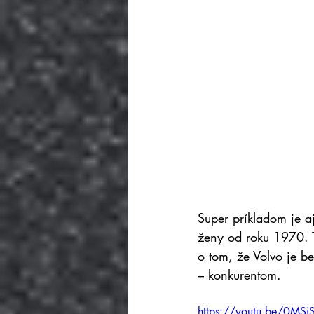
Super príkladom je aj
ženy od roku 1970. T
o tom, že Volvo je b
– konkurentom.
https://youtu.be/0M