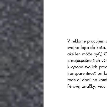
V reklame pracujem dv
svojho loga do koša.
aké len môže byť,) C
z najúspešnejších výr
k výrobe svojich prod
transparentnosť pri 
rade aj dbať na komf
Férovej značky, viac