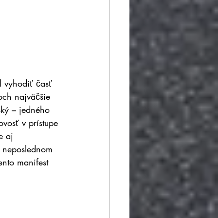
l vyhodiť časť 
och najväčšie 
ský – jedného 
ovosť v prístupe 
e aj 
 v neposlednom 
ento manifest 