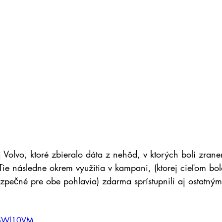
 Volvo, ktoré zbieralo dáta z nehôd, v ktorých boli zrane
ie následne okrem využitia v kampani, (ktorej cieľom bol
ezpečné pre obe pohlavia) zdarma sprístupnili aj ostatný
SiSWl10VM