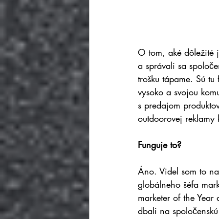
O tom, aké dôležité j
a správali sa spoloč
trošku tápame. Sú tu 
vysoko a svojou komu
s predajom produktov
outdoorovej reklamy 
Funguje to?
Áno. Videl som to na
globálneho šéfa mark
marketer of the Year
dbali na spoločenskú