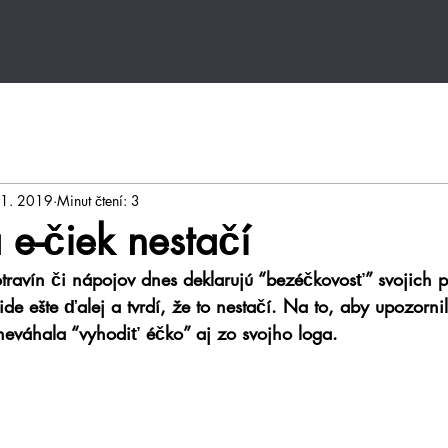
11. 2019
Minut čtení: 3
 e-čiek nestačí
ravín či nápojov dnes deklarujú “bezéčkovosť” svojich p
de ešte ďalej a tvrdí, že to nestačí. Na to, aby upozorni
eváhala “vyhodiť éčko” aj zo svojho loga.