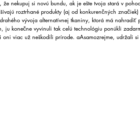
 že nekupuj si novú bundu, ak je ešte tvoja stará v pohod
zašívajú roztrhané produkty (aj od konkurenčných značiek)
rahého vývoja alternatívnej tkaniny, ktorá má nahradiť
, ju konečne vyvinuli tak celú technológiu ponúkli zadar
 oni viac už neškodili prírode. aAsamozrejme, udržali si 