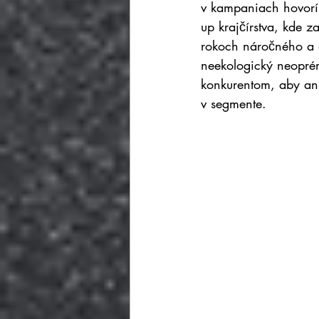
v kampaniach hovorí,
up krajčírstva, kde 
rokoch náročného a d
neekologický neoprén
konkurentom, aby ani
v segmente.