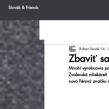
Slovák & Friends
Róbert Slovák
16. 
Zbaviť sa
Mnohí výrobcovia pot
Zvolenská mliekáreň i
novú Férovú značku n