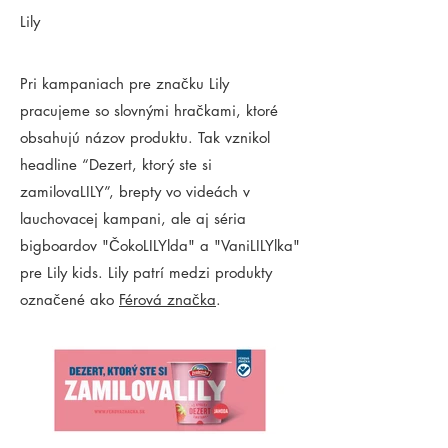
Lily
Pri kampaniach pre značku Lily
pracujeme so slovnými hračkami, ktoré
obsahujú názov produktu. Tak vznikol
headline “Dezert, ktorý ste si
zamilovaLILY”, brepty vo videách v
lauchovacej kampani, ale aj séria
bigboardov "ČokoLILYlda" a "VaniLILYlka"
pre Lily kids. Lily patrí medzi produkty
označené ako
Férová značka
.