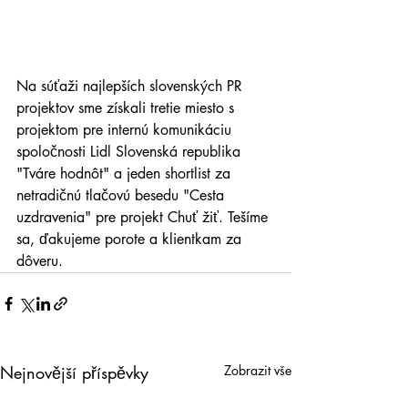
Na súťaži najlepších slovenských PR 
projektov sme získali tretie miesto s 
projektom pre internú komunikáciu 
spoločnosti Lidl Slovenská republika 
"Tváre hodnôt" a jeden shortlist za 
netradičnú tlačovú besedu "Cesta 
uzdravenia" pre projekt Chuť žiť. Tešíme 
sa, ďakujeme porote a klientkam za 
dôveru.
Nejnovější příspěvky
Zobrazit vše