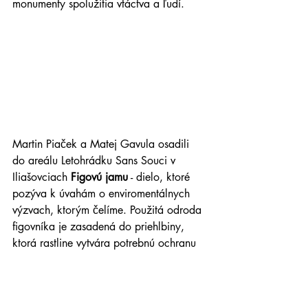
monumenty spolužitia vtáctva a ľudí.
Martin Piaček a Matej Gavula osadili 
do areálu Letohrádku Sans Souci v 
Iliašovciach 
Figovú jamu
 - dielo, ktoré 
pozýva k úvahám o enviromentálnych 
výzvach, ktorým čelíme. Použitá odroda 
figovníka je zasadená do priehlbiny, 
ktorá rastline vytvára potrebnú ochranu 
a mikroklímu.