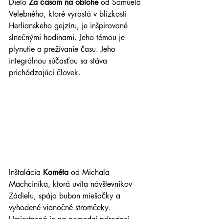
Dielo 
Za časom na oblohe
 od Samuela 
Velebného, ktoré vyrastá v blízkosti 
Herlianskeho gejzíru, je inšpirované 
slnečnými hodinami. Jeho témou je 
plynutie a prežívanie času. Jeho 
integrálnou súčasťou sa stáva 
prichádzajúci človek.
Inštalácia 
Kométa
 od Michala 
Machciníka, ktorá uvíta návštevníkov 
Zádielu, spája bubon miešačky a 
vyhodené vianočné stromčeky. 