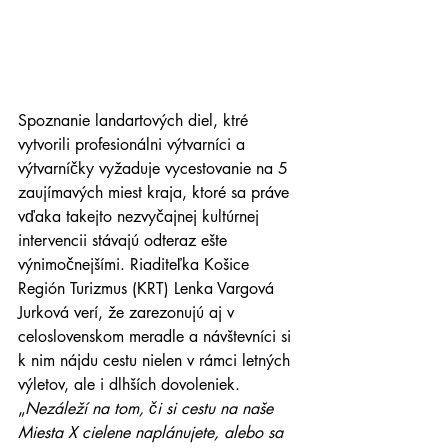
Spoznanie landartových diel, ktré 
vytvorili profesionálni výtvarníci a 
výtvarníčky vyžaduje vycestovanie na 5 
zaujímavých miest kraja, ktoré sa práve 
vďaka takejto nezvyčajnej kultúrnej 
intervencii stávajú odteraz ešte 
výnimočnejšími. Riaditeľka Košice 
Región Turizmus (KRT) Lenka Vargová 
Jurková verí, že zarezonujú aj v 
celoslovenskom meradle a návštevníci si 
k nim nájdu cestu nielen v rámci letných 
výletov, ale i dlhších dovoleniek. 
„
Nezáleží na tom, či si cestu na naše 
Miesta X cielene naplánujete, alebo sa 