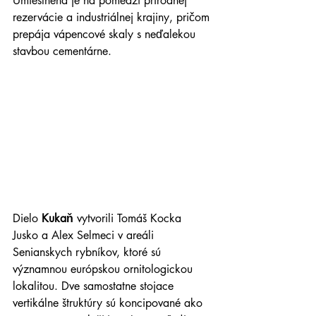
Umiestnená je na pomedzí prírodnej 
rezervácie a industriálnej krajiny, pričom 
prepája vápencové skaly s neďalekou 
stavbou cementárne.
Dielo 
Kukaň
 vytvorili Tomáš Kocka 
Jusko a Alex Selmeci v areáli 
Senianskych rybníkov, ktoré sú 
významnou európskou ornitologickou 
lokalitou. Dve samostatne stojace 
vertikálne štruktúry sú koncipované ako 