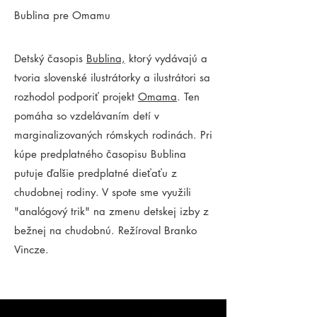
Bublina pre Omamu
Detský časopis
Bublina,
ktorý vydávajú a
tvoria slovenské ilustrátorky a ilustrátori sa
rozhodol podporiť projekt
Omama
. Ten
pomáha so vzdelávaním detí v
marginalizovaných rómskych rodinách. Pri
kúpe predplatného časopisu Bublina
putuje ďalšie predplatné dieťaťu z
chudobnej rodiny. V spote sme využili
"analógový trik" na zmenu detskej izby z
bežnej na chudobnú. Režíroval Branko
Vincze.